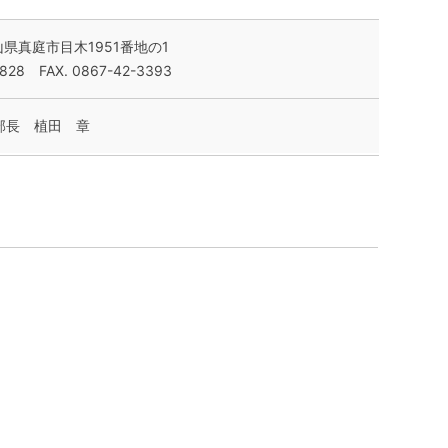
岡山県真庭市目木1951番地の1
2828 FAX. 0867-42-3393
部長 植田 章