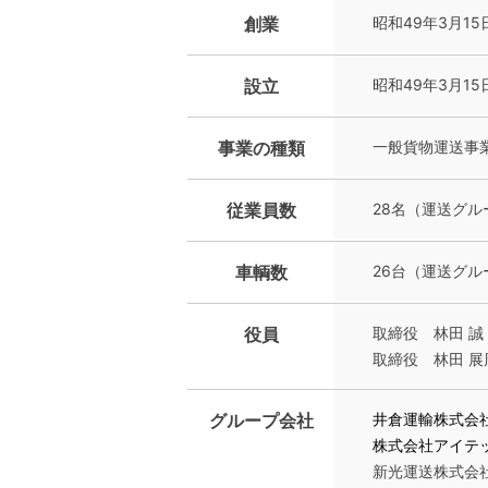
創業
昭和49年3月15
設立
昭和49年3月15
事業の種類
一般貨物運送事
従業員数
28名（運送グル
車輌数
26台（運送グル
役員
取締役 林田 誠
取締役 林田 展
グループ会社
井倉運輸株式会
株式会社アイテ
新光運送株式会