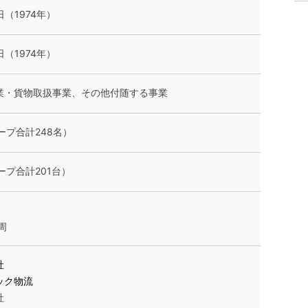
日（1974年）
日（1974年）
業・貨物取扱事業、その他付随する事業
ープ合計248名）
ープ合計201台）
周
社
ック物流
社